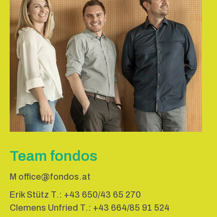
Team fondos
M
office@fondos.at
Erik Stütz T.:
+43 650/43 65 270
Clemens Unfried T.:
+43 664/85 91 524