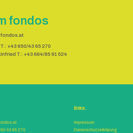
m fondos
fondos.at
 T.:
+43 650/43 65 270
nfried T.:
+43 664/85 91 524
agram
links.
ondos.at
Impressum
50 43 65 270
Datenschutzerklärung