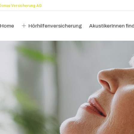
Donau Versicherung AG
Home
Hörhilfenversicherung
AkustikerInnen fin
Home
Hörhilfenversicherung
AkustikerInnen fin