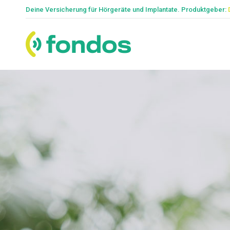
Deine Versicherung für Hörgeräte und Implantate. Produktgeber: