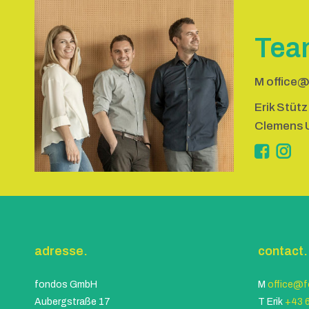
Tea
M
office@
Erik Stütz
Clemens U
Inst
adresse.
contact.
fondos GmbH
M
office@f
Aubergstraße 17
T Erik
+43 6