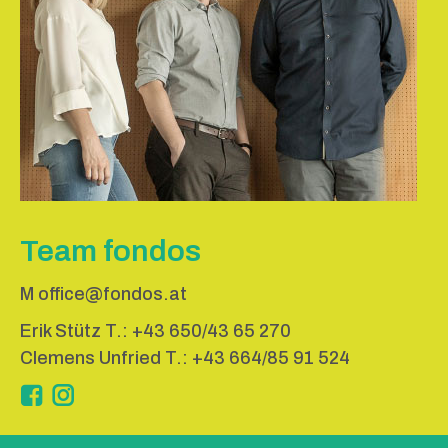
Team fondos
M
office@fondos.at
Erik Stütz T.:
+43 650/43 65 270
Clemens Unfried T.:
+43 664/85 91 524
Instagram