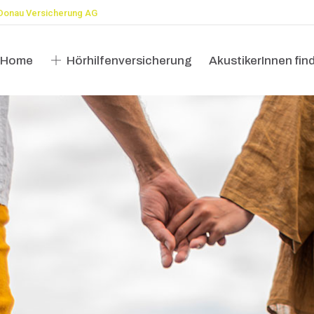
Donau Versicherung AG
Home
Hörhilfenversicherung
AkustikerInnen fin
Home
Hörhilfenversicherung
AkustikerInnen fin