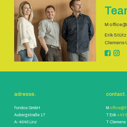
Tea
M
office@
Erik Stütz
Clemens U
Inst
adresse.
contact.
fondos GmbH
M
office@f
Aubergstraße 17
T Erik
+43 6
A-4040 Linz
T Clemens