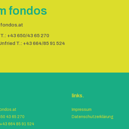
m fondos
fondos.at
 T.:
+43 650/43 65 270
nfried T.:
+43 664/85 91 524
agram
links.
ondos.at
Impressum
50 43 65 270
Datenschutzerklärung
+43 664 85 91 524