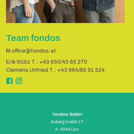
Team fondos
M
office@fondos.at
Erik Stütz T.:
+43 650/43 65 270
Clemens Unfried T.:
+43 664/85 91 524
Instagram
fondos GmbH
Aubergstraße 17
A-4040 Linz