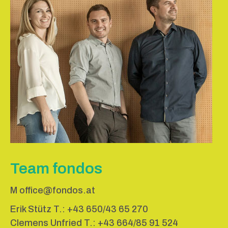
Team fondos
M
office@fondos.at
Erik Stütz T.:
+43 650/43 65 270
Clemens Unfried T.:
+43 664/85 91 524