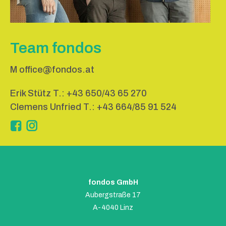
Team fondos
M
office@fondos.at
Erik Stütz T.:
+43 650/43 65 270
Clemens Unfried T.:
+43 664/85 91 524
Instagram
fondos GmbH
Aubergstraße 17
A-4040 Linz