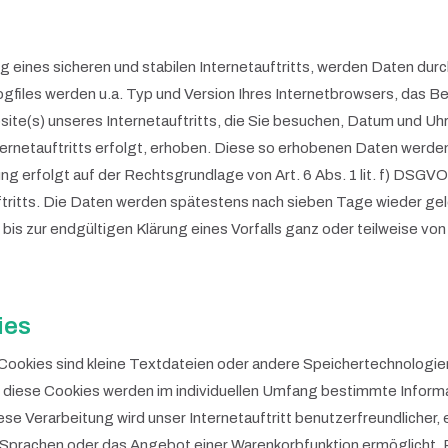
eines sicheren und stabilen Internetauftritts, werden Daten durc
files werden u.a. Typ und Version Ihres Internetbrowsers, das Be
site(s) unseres Internetauftritts, die Sie besuchen, Datum und Uhr
ernetauftritts erfolgt, erhoben. Diese so erhobenen Daten werde
erfolgt auf der Rechtsgrundlage von Art. 6 Abs. 1 lit. f) DSGVO.
tauftritts. Die Daten werden spätestens nach sieben Tage wieder g
n bis zur endgültigen Klärung eines Vorfalls ganz oder teilweise
ies
 Cookies sind kleine Textdateien oder andere Speichertechnologie
diese Cookies werden im individuellen Umfang bestimmte Informat
e Verarbeitung wird unser Internetauftritt benutzerfreundlicher, e
Sprachen oder das Angebot einer Warenkorbfunktion ermöglicht. Rec