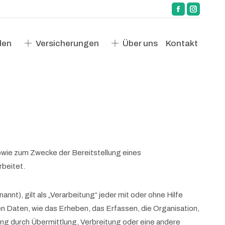
Facebook
Instagra
den
Versicherungen
Über uns
Kontakt
page
page
opens
opens
den
Versicherungen
Über uns
Kontakt
in
in
new
new
window
window
wie zum Zwecke der Bereitstellung eines
rbeitet.
t), gilt als „Verarbeitung“ jeder mit oder ohne Hilfe
Daten, wie das Erheben, das Erfassen, die Organisation,
ng durch Übermittlung, Verbreitung oder eine andere