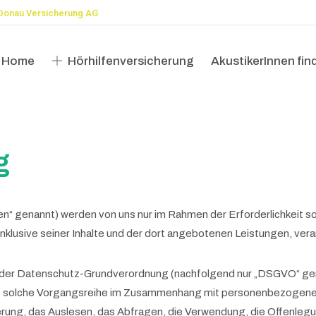
Donau Versicherung AG
Home
Hörhilfenversicherung
AkustikerInnen fin
Home
Hörhilfenversicherung
AkustikerInnen fin
g
 genannt) werden von uns nur im Rahmen der Erforderlichkeit so
inklusive seiner Inhalte und der dort angebotenen Leistungen, vera
 der Datenschutz-Grundverordnung (nachfolgend nur „DSGVO“ genann
de solche Vorgangsreihe im Zusammenhang mit personenbezogenen 
rung, das Auslesen, das Abfragen, die Verwendung, die Offenlegu