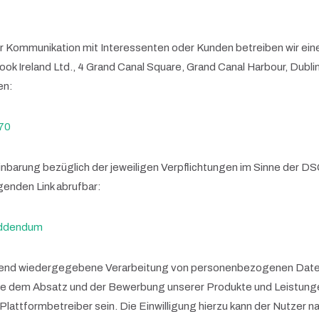
 Kommunikation mit Interessenten oder Kunden betreiben wir ein
k Ireland Ltd., 4 Grand Canal Square, Grand Canal Harbour, Dubli
en:
70
inbarung bezüglich der jeweiligen Verpflichtungen im Sinne der D
genden Link abrufbar:
addendum
end wiedergegebene Verarbeitung von personenbezogenen Daten is
ie dem Absatz und der Bewerbung unserer Produkte und Leistunge
attformbetreiber sein. Die Einwilligung hierzu kann der Nutzer na