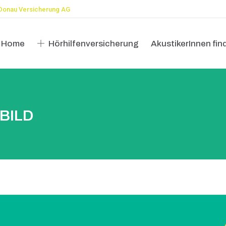
Donau Versicherung AG
Home
Hörhilfenversicherung
AkustikerInnen fin
Home
Hörhilfenversicherung
AkustikerInnen fin
BILD