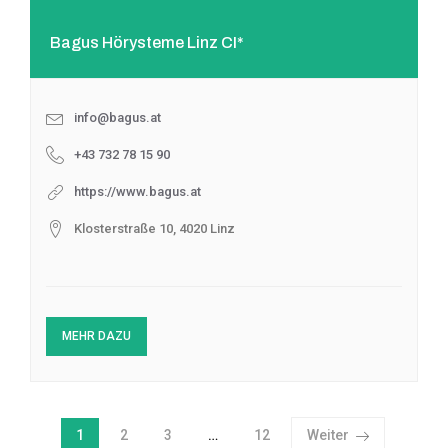
Bagus Hörysteme Linz CI*
info@bagus.at
+43 732 78 15 90
https://www.bagus.at
Klosterstraße 10, 4020 Linz
MEHR DAZU
Page
1
Page
2
Page
3
…
Page
12
Weiter