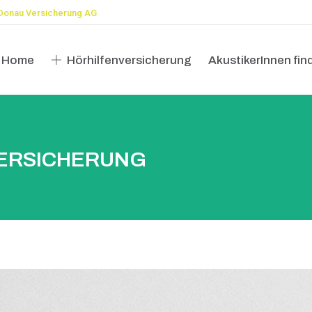
Donau Versicherung AG
Home
Hörhilfenversicherung
AkustikerInnen fin
Home
Hörhilfenversicherung
AkustikerInnen fin
ERSICHERUNG