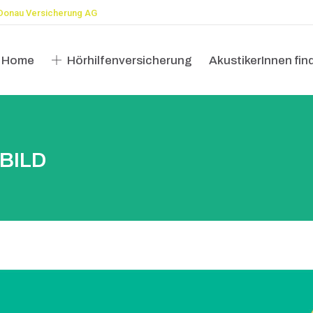
Donau Versicherung AG
Home
Hörhilfenversicherung
AkustikerInnen fin
Home
Hörhilfenversicherung
AkustikerInnen fin
BILD