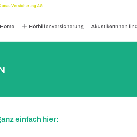
Donau Versicherung AG
Home
Hörhilfenversicherung
AkustikerInnen fin
Home
Hörhilfenversicherung
AkustikerInnen fin
N
anz einfach hier: