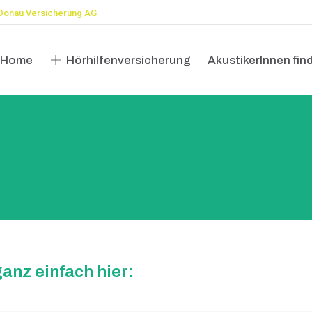
Donau Versicherung AG
Home
Hörhilfenversicherung
AkustikerInnen fin
Home
Hörhilfenversicherung
AkustikerInnen fin
anz einfach hier: