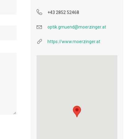
+43 2852 52468
optik.gmuend@moerzinger.at
https://www.moerzinger.at