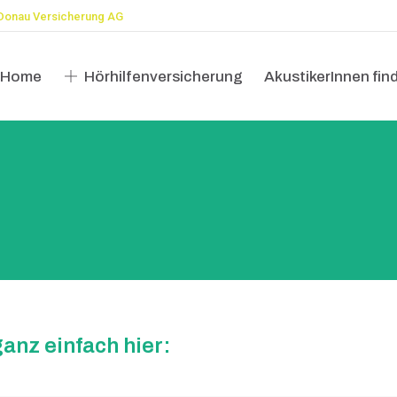
Donau Versicherung AG
Home
Hörhilfenversicherung
AkustikerInnen fin
Home
Hörhilfenversicherung
AkustikerInnen fin
anz einfach hier: